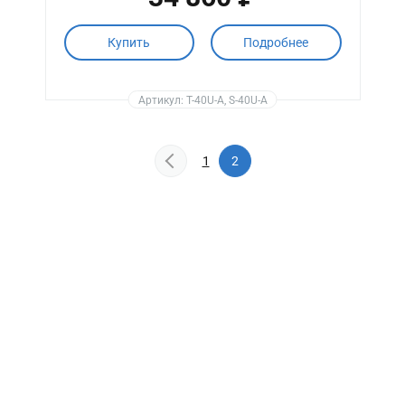
Купить
Подробнее
Артикул: T-40U-A, S-40U-A
1
2