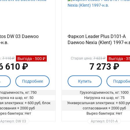
tos DW 03 Daewoo
Фаркоп Leader Plus D101-A
н.в.
Daewoo Nexia (Klent) 1997-н.
Выгода - 500 ₽
Выгода - 3
а:
7 110 ₽
Старая цена:
7 623 ₽
6 610 ₽
7 273 ₽
ь
Подробнее
Купить
Подробн
подъемность, кг: 750
Грузоподъемность, кг: 1000
узка на шар, кг: 50
Нагрузка на шар, кг: 75
я электрика: + 600 руб, блок
Универсальная электрика: + 600 ру
асования + 2000 руб
согласования + 2000 руб
рез бампера: Нет
Вырез бампера: Нет
Артикул: DW 03
Артикул: D101-A