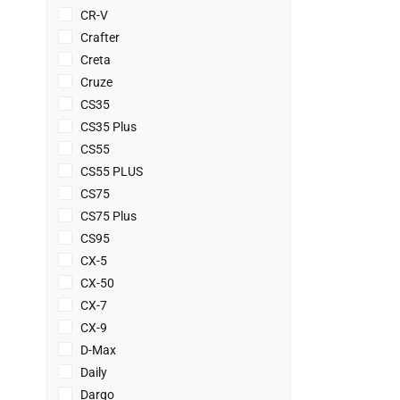
CR-V
Crafter
Creta
Cruze
CS35
CS35 Plus
CS55
CS55 PLUS
CS75
CS75 Plus
CS95
CX-5
CX-50
CX-7
CX-9
D-Max
Daily
Dargo