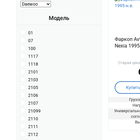
Модель
01
Фаркоп Av
07
Nexia 1995-
100
1117
Старая цен
1118
2101
2103
Купит
2105
2106
Грузо
2107
Нагр
Универсальна
21099
согл
2110
Вы
2111
2112