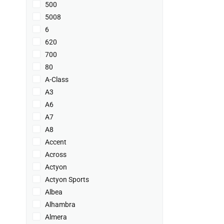
500
5008
6
620
700
80
A-Class
A3
A6
A7
A8
Accent
Across
Actyon
Actyon Sports
Albea
Alhambra
Almera