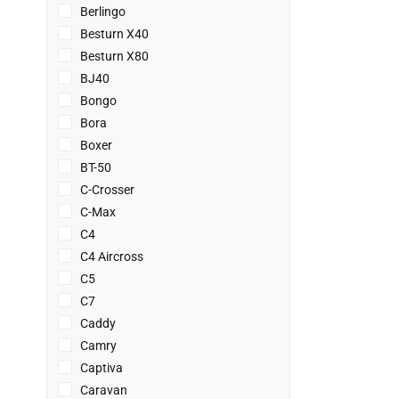
Berlingo
Besturn X40
Besturn X80
BJ40
Bongo
Bora
Boxer
BT-50
C-Crosser
C-Max
C4
C4 Aircross
C5
C7
Caddy
Camry
Captiva
Caravan