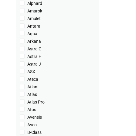
Alphard
Amarok
Amulet
Antara
Aqua
Arkana
Astra G
Astra H
Astra J
ASX
Ateca
Atlant
Atlas
Atlas Pro
Atos
Avensis
Aveo
B-Class