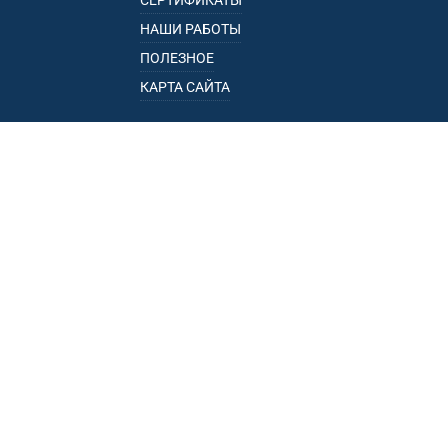
СЕРТИФИКАТЫ
НАШИ РАБОТЫ
ПОЛЕЗНОЕ
КАРТА САЙТА
КАТАЛОГ
БАГАЖНИКИ
ПОДЛОКОТНИКИ
ПРИЦЕПЫ
РЕЙЛИНГИ
ФАРКОПЫ
ПУНКТЫ ВЫДАЧИ