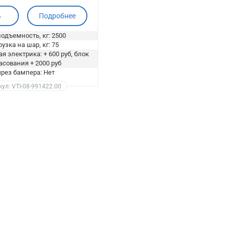
ь
Подробнее
одъемность, кг: 2500
узка на шар, кг: 75
я электрика: + 600 руб, блок
асования + 2000 руб
рез бампера: Нет
ул: VTI-08-991422.00