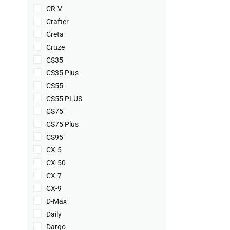
CR-V
Crafter
Creta
Cruze
CS35
CS35 Plus
CS55
CS55 PLUS
CS75
CS75 Plus
CS95
CX-5
CX-50
CX-7
CX-9
D-Max
Daily
Dargo