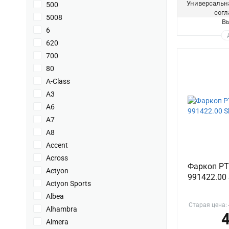
Универсальна
500
согл
5008
Вы
6
620
700
80
A-Class
A3
A6
A7
A8
Accent
Across
Фаркоп PT
Actyon
991422.00 
Actyon Sports
Albea
Старая цена:
Alhambra
4
Almera