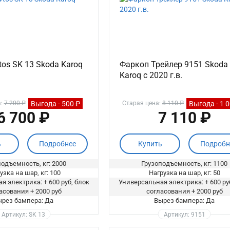
os SK 13 Skoda Karoq
Фаркоп Трейлер 9151 Skoda
Karoq с 2020 г.в.
Выгода - 500 ₽
Выгода - 1 
а:
7 200 ₽
Старая цена:
8 110 ₽
6 700 ₽
7 110 ₽
ь
Подробнее
Купить
Подробн
одъемность, кг: 2000
Грузоподъемность, кг: 1100
узка на шар, кг: 100
Нагрузка на шар, кг: 50
я электрика: + 600 руб, блок
Универсальная электрика: + 600 ру
асования + 2000 руб
согласования + 2000 руб
рез бампера: Да
Вырез бампера: Да
Артикул: SK 13
Артикул: 9151