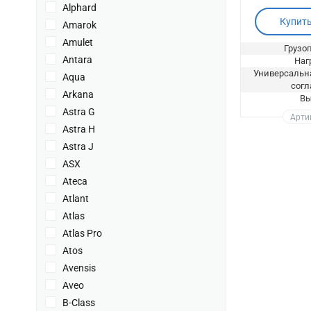
Alphard
Купит
Amarok
Amulet
Грузоп
Antara
Нагр
Универсальна
Aqua
согл
Arkana
Вы
Astra G
Артик
Astra H
Astra J
ASX
Ateca
Atlant
Atlas
Atlas Pro
Atos
Avensis
Aveo
B-Class