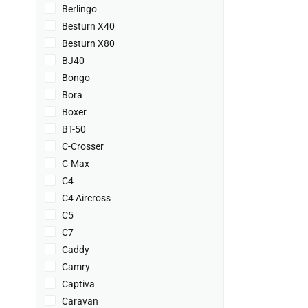
Berlingo
Besturn X40
Besturn X80
BJ40
Bongo
Bora
Boxer
BT-50
C-Crosser
C-Max
C4
C4 Aircross
C5
C7
Caddy
Camry
Captiva
Caravan