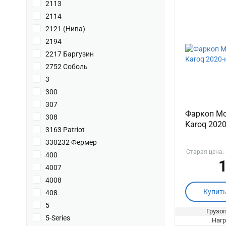
2113
2114
2121 (Нива)
2194
2217 Баргузин
2752 Соболь
3
300
307
Фаркоп Mo
308
Karoq 2020
3163 Patriot
330232 Фермер
Старая цена:
400
1
4007
4008
Купит
408
5
Грузоп
5-Series
Нагр