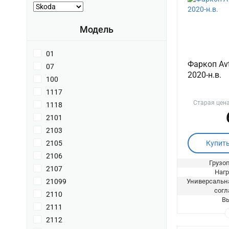
Модель
01
Фаркоп Avt
07
2020-н.в.
100
1117
Старая цен
1118
2101
2103
Купит
2105
2106
Грузоп
2107
Нагр
Универсальна
21099
согл
2110
Вы
2111
2112