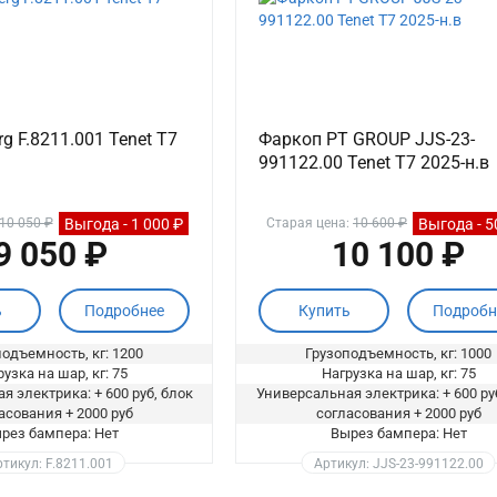
g F.8211.001 Tenet T7
Фаркоп PT GROUP JJS-23-
991122.00 Tenet T7 2025-н.в
Выгода - 1 000 ₽
Выгода - 5
10 050 ₽
Старая цена:
10 600 ₽
9 050 ₽
10 100 ₽
ь
Подробнее
Купить
Подробн
одъемность, кг: 1200
Грузоподъемность, кг: 1000
узка на шар, кг: 75
Нагрузка на шар, кг: 75
я электрика: + 600 руб, блок
Универсальная электрика: + 600 ру
асования + 2000 руб
согласования + 2000 руб
рез бампера: Нет
Вырез бампера: Нет
тикул: F.8211.001
Артикул: JJS-23-991122.00