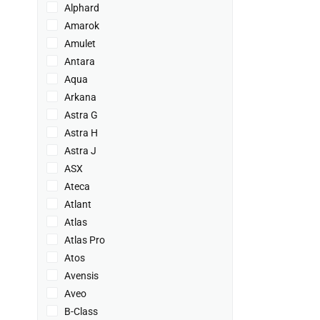
Alphard
Amarok
Amulet
Antara
Aqua
Arkana
Astra G
Astra H
Astra J
ASX
Ateca
Atlant
Atlas
Atlas Pro
Atos
Avensis
Aveo
B-Class