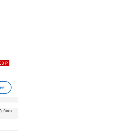
00 ₽
ее
б, блок