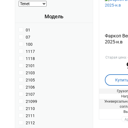
Модель
01
Фаркоп Ber
07
2025-н.в
100
1117
Старая цена:
1118
2101
2103
Купит
2105
2106
Грузоп
2107
Нагр
Универсальна
21099
согл
2110
Вы
2111
Ар
2112