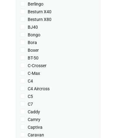
Berlingo
Besturn X40
Besturn X80
BJ40
Bongo
Bora
Boxer
BT-50
C-Crosser
C-Max
C4
C4 Aircross
C5
C7
Caddy
Camry
Captiva
Caravan