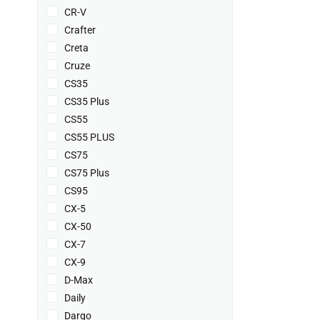
CR-V
Crafter
Creta
Cruze
CS35
CS35 Plus
CS55
CS55 PLUS
CS75
CS75 Plus
CS95
CX-5
CX-50
CX-7
CX-9
D-Max
Daily
Dargo