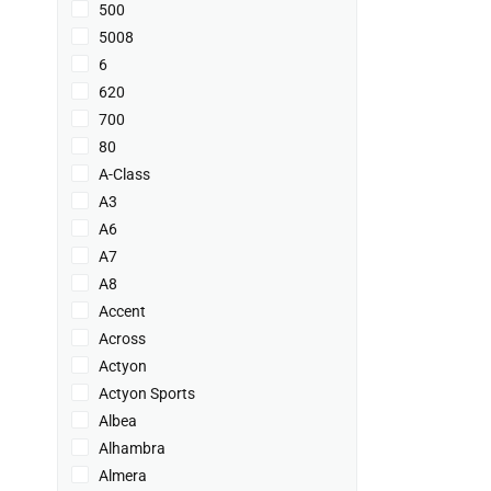
500
5008
6
620
700
80
A-Class
A3
A6
A7
A8
Accent
Across
Actyon
Actyon Sports
Albea
Alhambra
Almera