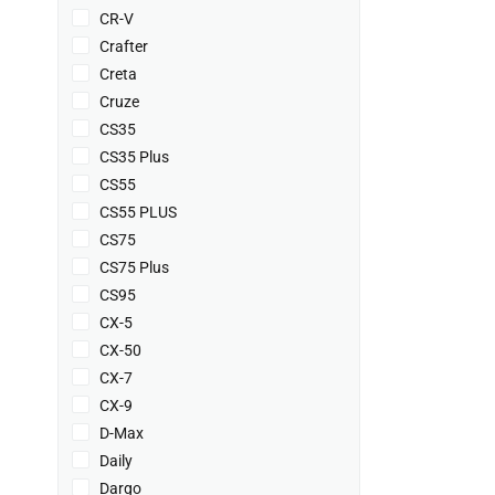
CR-V
Crafter
Creta
Cruze
CS35
CS35 Plus
CS55
CS55 PLUS
CS75
CS75 Plus
CS95
CX-5
CX-50
CX-7
CX-9
D-Max
Daily
Dargo