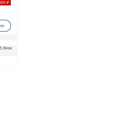
000 ₽
ее
б, блок