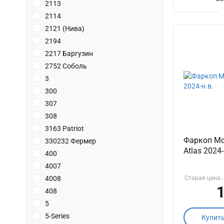
2113
2114
2121 (Нива)
2194
2217 Баргузин
2752 Соболь
3
300
307
308
3163 Patriot
Фаркоп Mo
330232 Фермер
Atlas 2024-
400
4007
4008
Старая цена:
1
408
5
5-Series
Купит