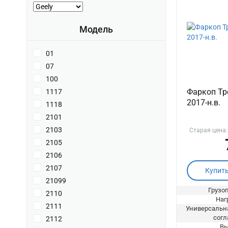
Модель
01
07
100
Фаркоп Тре
1117
2017-н.в.
1118
2101
2103
Старая цена
2105
2106
2107
Купит
21099
Грузоп
2110
Нагр
2111
Универсальна
согл
2112
Вы