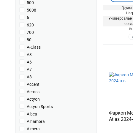
500
Грузоп
5008
Нагр
6
Универсальна
согл
620
Вы
700
80
A-Class
A3
A6
A7
A8
Accent
Across
Actyon
Actyon Sports
Фаркоп Mot
Albea
Atlas 2024-
Alhambra
Almera