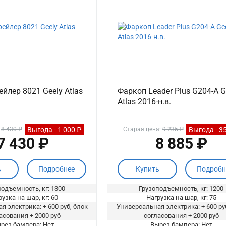
йлер 8021 Geely Atlas
Фаркоп Leader Plus G204-A G
Atlas 2016-н.в.
Выгода - 1 000 ₽
Выгода - 3
:
8 430 ₽
Старая цена:
9 235 ₽
7 430 ₽
8 885 ₽
ь
Подробнее
Купить
Подробн
одъемность, кг: 1300
Грузоподъемность, кг: 1200
узка на шар, кг: 60
Нагрузка на шар, кг: 75
я электрика: + 600 руб, блок
Универсальная электрика: + 600 ру
асования + 2000 руб
согласования + 2000 руб
рез бампера: Нет
Вырез бампера: Нет