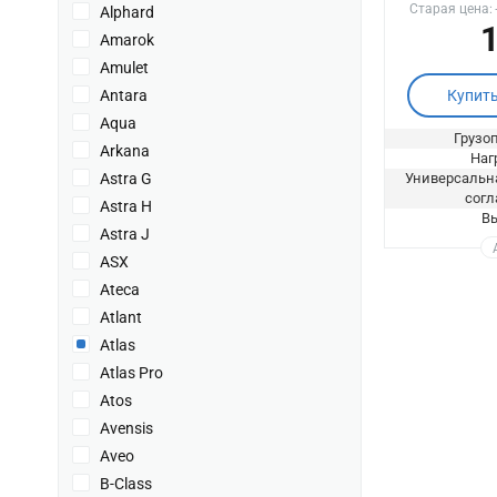
Старая цена:
Alphard
1
Amarok
Amulet
Antara
Купит
Aqua
Грузоп
Arkana
Нагр
Astra G
Универсальна
согл
Astra H
Вы
Astra J
ASX
Ateca
Atlant
Atlas
Atlas Pro
Atos
Avensis
Aveo
B-Class