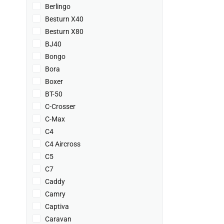
Berlingo
Besturn X40
Besturn X80
BJ40
Bongo
Bora
Boxer
BT-50
C-Crosser
C-Max
C4
C4 Aircross
C5
C7
Caddy
Camry
Captiva
Caravan