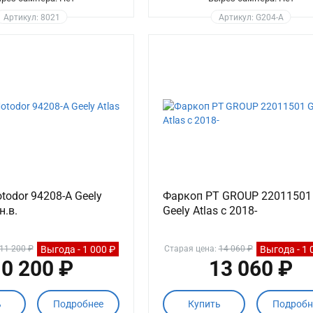
Артикул: 8021
Артикул: G204-A
todor 94208-A Geely
Фаркоп PT GROUP 22011501
н.в.
Geely Atlas с 2018-
Выгода - 1 000 ₽
Выгода - 1 
11 200 ₽
Старая цена:
14 060 ₽
0 200 ₽
13 060 ₽
ь
Подробнее
Купить
Подробн