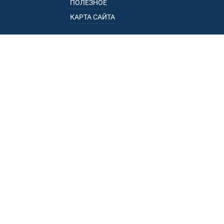
ПОЛЕЗНОЕ
КАРТА САЙТА
КАТАЛОГ
БАГАЖНИКИ
ПОДЛОКОТНИКИ
ПРИЦЕПЫ
РЕЙЛИНГИ
ФАРКОПЫ
ПУНКТЫ ВЫДАЧИ
• УЛ. ПОРЕЧНАЯ, 13, К.1, ОФ. 1
• ПР-Д ЭЛЕКТРОЛИТНЫЙ, 16, КОРП. 2
• УЛ. ПЕТРОЗАВОДСКАЯ, 11А