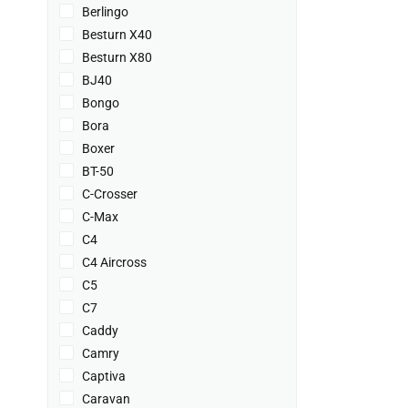
Berlingo
Besturn X40
Besturn X80
BJ40
Bongo
Bora
Boxer
BT-50
C-Crosser
C-Max
C4
C4 Aircross
C5
C7
Caddy
Camry
Captiva
Caravan