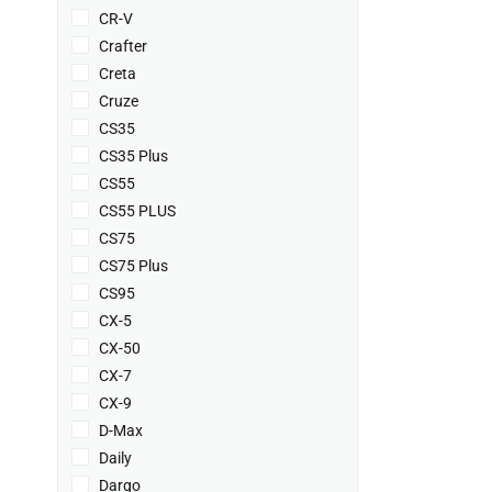
CR-V
Crafter
Creta
Cruze
CS35
CS35 Plus
CS55
CS55 PLUS
CS75
CS75 Plus
CS95
CX-5
CX-50
CX-7
CX-9
D-Max
Daily
Dargo