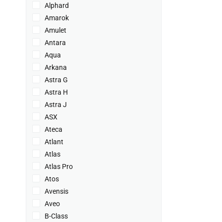
Alphard
Amarok
Amulet
Antara
Aqua
Arkana
Astra G
Astra H
Astra J
ASX
Ateca
Atlant
Atlas
Atlas Pro
Atos
Avensis
Aveo
B-Class