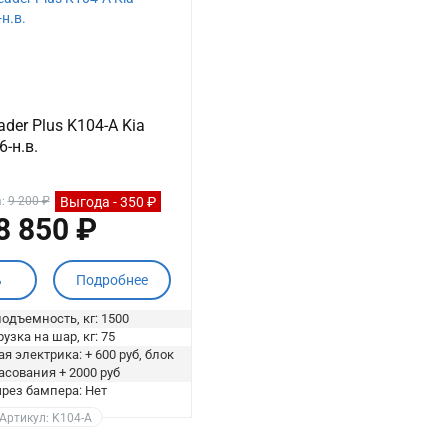
der Plus K104-A Kia
6-н.в.
Выгода - 350 ₽
а:
9 200 ₽
8 850 ₽
ь
Подробнее
одъемность, кг: 1500
узка на шар, кг: 75
я электрика: + 600 руб, блок
асования + 2000 руб
рез бампера: Нет
Артикул: K104-A