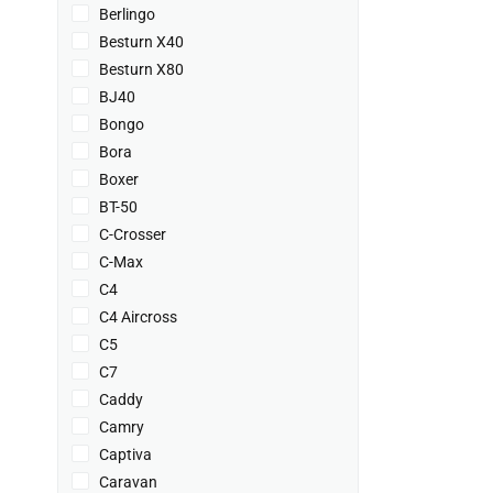
Berlingo
Besturn X40
Besturn X80
BJ40
Bongo
Bora
Boxer
BT-50
C-Crosser
C-Max
C4
C4 Aircross
C5
C7
Caddy
Camry
Captiva
Caravan