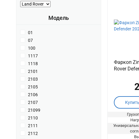
Модель
01
07
100
1117
Фаркоп Zi
1118
Rover Defe
2101
2103
2
2105
2106
2107
Купит
21099
Грузоп
2110
Нагр
2111
Универсальна
согл
2112
Вы