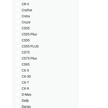
CR-V
Crafter
Creta
Cruze
CS35
CS35 Plus
CS55
CS55 PLUS
CS75
CS75 Plus
CS95
CX-5
CX-50
CX-7
CX-9
D-Max
Daily
Dargo