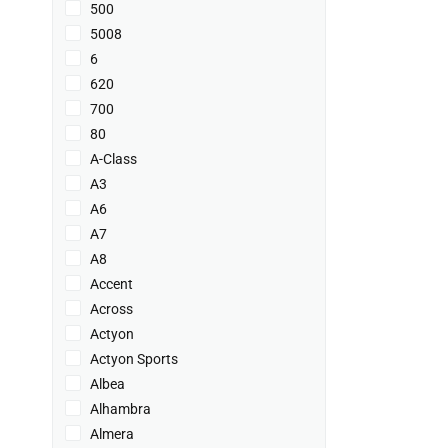
500
5008
6
620
700
80
A-Class
A3
A6
A7
A8
Accent
Across
Actyon
Actyon Sports
Albea
Alhambra
Almera