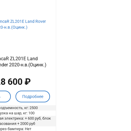
ncaR ZL201E Land
nder 2020-н.в.(Оцинк.)
8 600 ₽
ь
Подробнее
одъемность, кг: 2500
узка на шар, кг: 100
я электрика: + 600 руб, блок
асования + 2000 руб
рез бампера: Нет