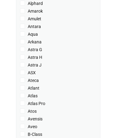
Alphard
Amarok
Amulet
Antara
Aqua
Arkana
Astra G
Astra H
Astra J
ASX
Ateca
Atlant
Atlas
Atlas Pro
Atos
Avensis
Aveo
B-Class