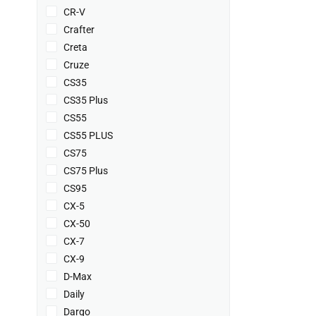
CR-V
Crafter
Creta
Cruze
CS35
CS35 Plus
CS55
CS55 PLUS
CS75
CS75 Plus
CS95
CX-5
CX-50
CX-7
CX-9
D-Max
Daily
Dargo