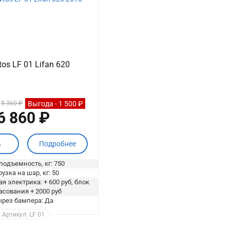
os LF 01 Lifan 620
Выгода - 1 500 ₽
:
8 360 ₽
6 860 ₽
ь
Подробнее
подъемность, кг: 750
узка на шар, кг: 50
я электрика: + 600 руб, блок
асования + 2000 руб
рез бампера: Да
Артикул: LF 01