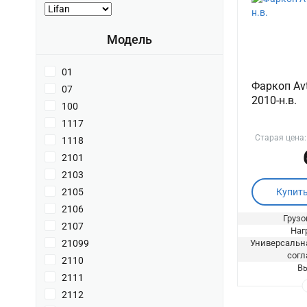
Модель
01
Фаркоп Avt
07
2010-н.в.
100
1117
Старая цена
1118
2101
2103
Купит
2105
2106
Грузо
2107
Нагр
Универсальна
21099
согл
2110
Вы
2111
2112