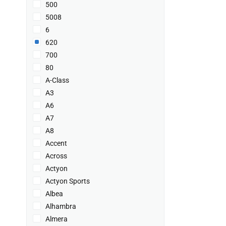
500
5008
6
620
700
80
A-Class
A3
A6
A7
A8
Accent
Across
Actyon
Actyon Sports
Albea
Alhambra
Almera