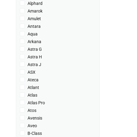
Alphard
Amarok
Amulet
Antara
Aqua
Arkana
Astra G
Astra H
Astra J
ASX
Ateca
Atlant
Atlas
Atlas Pro
Atos
Avensis
Aveo
B-Class