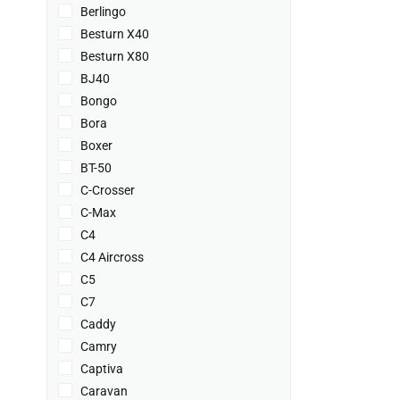
Berlingo
Besturn X40
Besturn X80
BJ40
Bongo
Bora
Boxer
BT-50
C-Crosser
C-Max
C4
C4 Aircross
C5
C7
Caddy
Camry
Captiva
Caravan