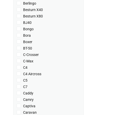
Berlingo
Besturn X40
Besturn X80
BJ40
Bongo
Bora
Boxer
BT-50
C-Crosser
C-Max
C4
C4 Aircross
C5
C7
Caddy
Camry
Captiva
Caravan