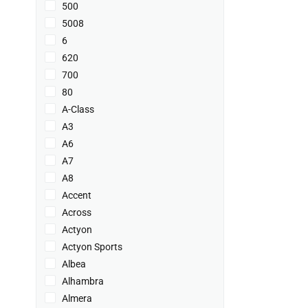
500
5008
6
620
700
80
A-Class
A3
A6
A7
A8
Accent
Across
Actyon
Actyon Sports
Albea
Alhambra
Almera