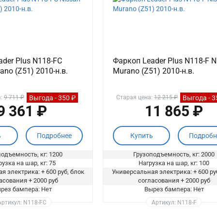
der Plus N118-FC
Фаркоп Leader Plus N118-F N
ano (Z51) 2010-н.в.
Murano (Z51) 2010-н.в.
Выгода - 350 ₽
Выгода - 3
а:
9 711 ₽
Старая цена:
12 215 ₽
9 361 ₽
11 865 ₽
ь
Подробнее
Купить
Подробн
одъемность, кг: 1200
Грузоподъемность, кг: 2000
узка на шар, кг: 75
Нагрузка на шар, кг: 100
я электрика: + 600 руб, блок
Универсальная электрика: + 600 ру
асования + 2000 руб
согласования + 2000 руб
рез бампера: Нет
Вырез бампера: Нет
Артикул: N118-FC
Артикул: N118-F