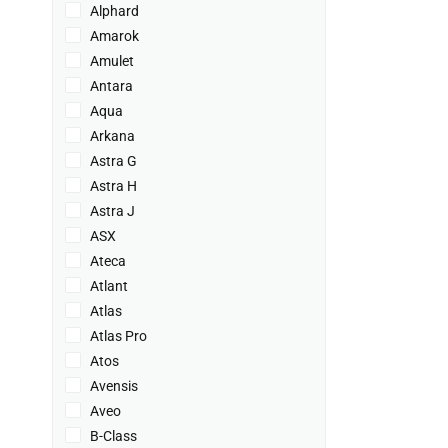
Alphard
Amarok
Amulet
Antara
Aqua
Arkana
Astra G
Astra H
Astra J
ASX
Ateca
Atlant
Atlas
Atlas Pro
Atos
Avensis
Aveo
B-Class