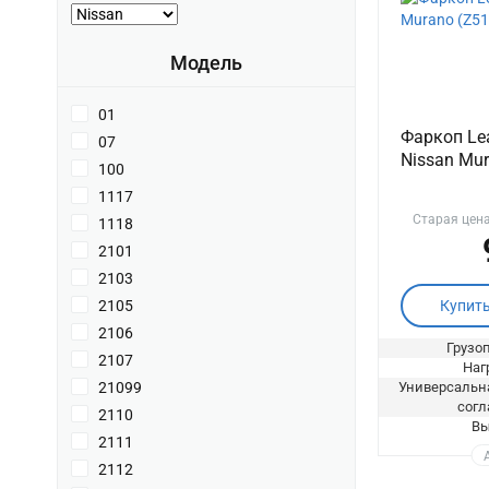
Модель
01
Фаркоп Lea
07
Nissan Mur
100
1117
Старая цен
1118
2101
2103
Купит
2105
2106
Грузоп
2107
Нагр
Универсальна
21099
согл
2110
Вы
2111
2112