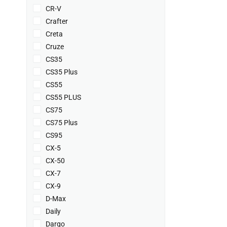
CR-V
Crafter
Creta
Cruze
CS35
CS35 Plus
CS55
CS55 PLUS
CS75
CS75 Plus
CS95
CX-5
CX-50
CX-7
CX-9
D-Max
Daily
Dargo