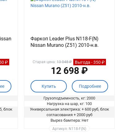
issan
Фаркоп Leader Plus N118-F(N)
Nissan Murano (Z51) 2010-н.в.
50 ₽
Выгода - 350 ₽
Старая цена:
13 048 ₽
12 698 ₽
ее
Купить
Подробнее
Грузоподъемность, кг: 2000
Нагрузка на шар, кг: 100
б, блок
Универсальная электрика: + 600 руб, блок
согласования + 2000 руб
Вырез бампера: Нет
Артикул: N118-F(N)