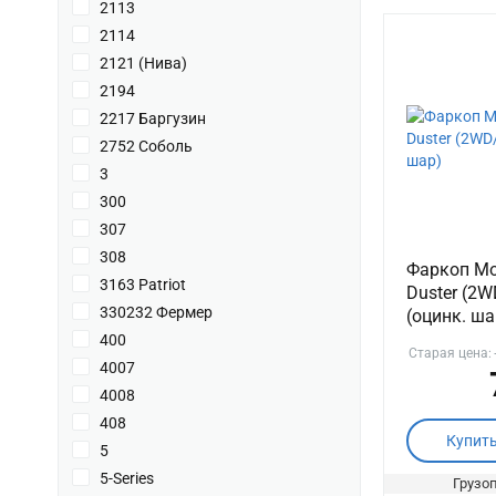
2113
2114
2121 (Нива)
2194
2217 Баргузин
2752 Соболь
3
300
307
308
Фаркоп Mot
3163 Patriot
Duster (2W
330232 Фермер
(оцинк. ша
400
Старая цена:
4007
4008
408
Купит
5
5-Series
Грузоп