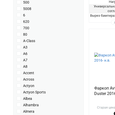
Нагр
500
Универсальна
5008
согл
6
Вырез бампера: 
620
700
80
A-Class
A3
A6
A7
A8
Accent
Across
Actyon
Фаркоп Avt
Actyon Sports
Duster 2016
Albea
Alhambra
Старая цен
Almera