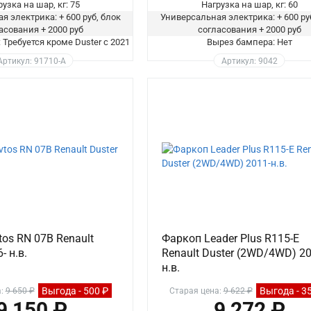
узка на шар, кг: 75
Нагрузка на шар, кг: 60
я электрика: + 600 руб, блок
Универсальная электрика: + 600 ру
асования + 2000 руб
согласования + 2000 руб
Требуется кроме Duster c 2021
Вырез бампера: Нет
Артикул: 91710-А
Артикул: 9042
os RN 07B Renault
Фаркоп Leader Plus R115-E
- н.в.
Renault Duster (2WD/4WD) 20
н.в.
Выгода - 500 ₽
Выгода - 3
а:
9 650 ₽
Старая цена:
9 622 ₽
9 150 ₽
9 272 ₽