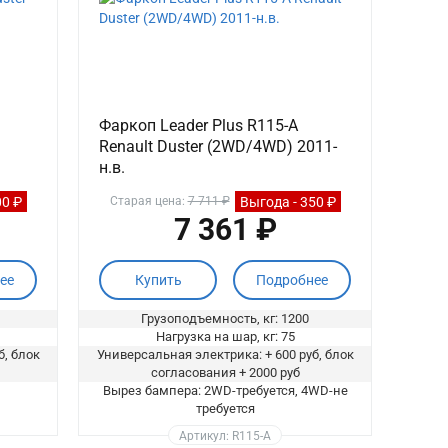
Фаркоп Leader Plus R115-A
Renault Duster (2WD/4WD) 2011-
н.в.
00 ₽
Выгода - 350 ₽
Старая цена:
7 711 ₽
7 361 ₽
ее
Купить
Подробнее
Грузоподъемность, кг: 1200
Нагрузка на шар, кг: 75
б, блок
Универсальная электрика: + 600 руб, блок
согласования + 2000 руб
Вырез бампера: 2WD-требуется, 4WD-не
требуется
Артикул: R115-A