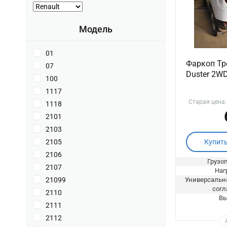
Модель
01
Фаркоп Тре
07
Duster 2W
100
1117
Старая цена
1118
2101
2103
Купит
2105
2106
Грузоп
2107
Нагр
Универсальна
21099
согл
2110
Вы
2111
2112