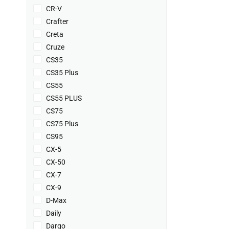
CR-V
Crafter
Creta
Cruze
CS35
CS35 Plus
CS55
CS55 PLUS
CS75
CS75 Plus
CS95
CX-5
CX-50
CX-7
CX-9
D-Max
Daily
Dargo