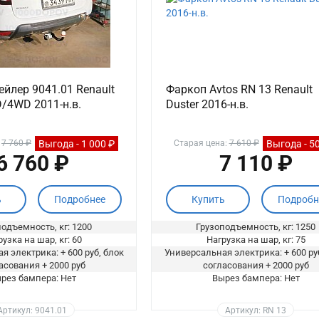
йлер 9041.01 Renault
Фаркоп Avtos RN 13 Renault
D/4WD 2011-н.в.
Duster 2016-н.в.
Выгода - 1 000 ₽
Выгода - 5
:
7 760 ₽
Старая цена:
7 610 ₽
6 760 ₽
7 110 ₽
ь
Подробнее
Купить
Подробн
одъемность, кг: 1200
Грузоподъемность, кг: 1250
узка на шар, кг: 60
Нагрузка на шар, кг: 75
я электрика: + 600 руб, блок
Универсальная электрика: + 600 ру
асования + 2000 руб
согласования + 2000 руб
рез бампера: Нет
Вырез бампера: Нет
Артикул: 9041.01
Артикул: RN 13