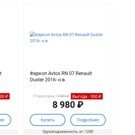
t
Фаркоп Avtos RN 07 Renault
Duster 2016- н.в.
000 ₽
Выгода - 500 ₽
Старая цена:
9 480 ₽
8 980 ₽
ее
Купить
Подробнее
Грузоподъемность, кг: 1250