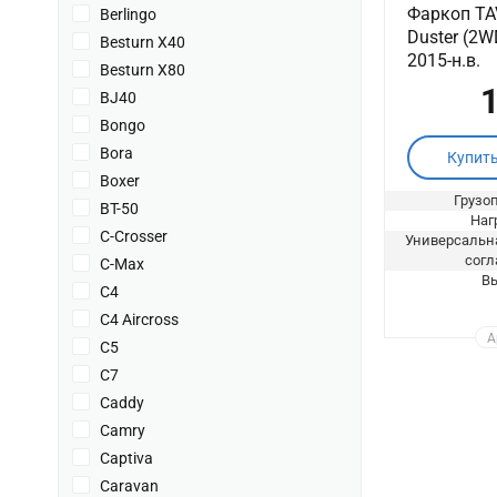
Фаркоп TA
Berlingo
Duster (2
Besturn X40
2015-н.в.
Besturn X80
1
BJ40
Bongo
Bora
Купит
Boxer
Грузоп
BT-50
Нагр
C-Crosser
Универсальна
согл
C-Max
Вы
C4
C4 Aircross
А
C5
C7
Caddy
Camry
Captiva
Caravan