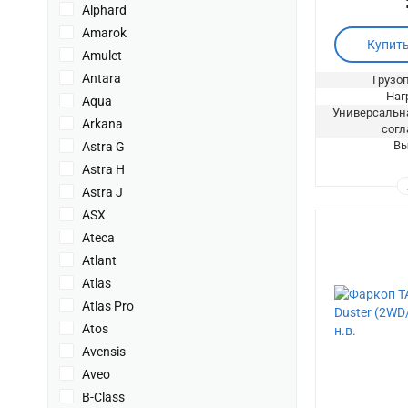
Alphard
Amarok
Купит
Amulet
Antara
Грузоп
Нагр
Aqua
Универсальна
Arkana
согл
Вы
Astra G
Astra H
Astra J
ASX
Ateca
Atlant
Atlas
Atlas Pro
Atos
Avensis
Aveo
B-Class