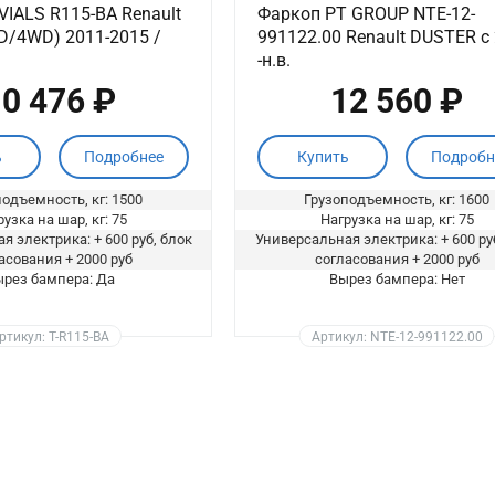
VIALS R115-BA Renault
Фаркоп PT GROUP NTE-12-
WD/4WD) 2011-2015 /
991122.00 Renault DUSTER c
-н.в.
0 476 ₽
12 560 ₽
ь
Подробнее
Купить
Подробн
одъемность, кг: 1500
Грузоподъемность, кг: 1600
узка на шар, кг: 75
Нагрузка на шар, кг: 75
я электрика: + 600 руб, блок
Универсальная электрика: + 600 ру
асования + 2000 руб
согласования + 2000 руб
рез бампера: Да
Вырез бампера: Нет
ртикул: T-R115-BA
Артикул: NTE-12-991122.00