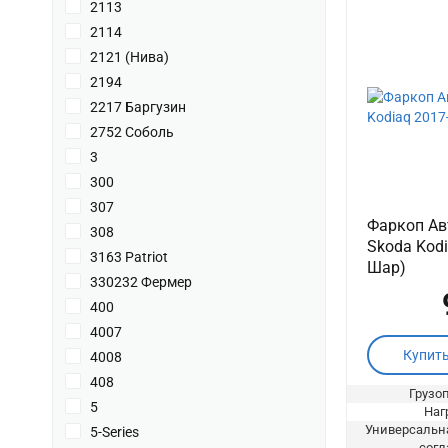
2113
2114
2121 (Нива)
2194
2217 Баргузин
2752 Соболь
3
300
307
Фаркоп Ав
308
Skoda Kodi
3163 Patriot
Шар)
330232 Фермер
400
4007
Купит
4008
408
Грузоп
5
Нагр
Универсальна
5-Series
согл