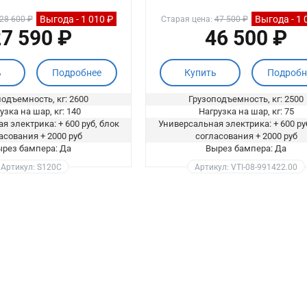
Выгода - 1 010 ₽
Выгода - 1 
28 600 ₽
Старая цена:
47 500 ₽
7 590 ₽
46 500 ₽
ь
Подробнее
Купить
Подробн
одъемность, кг: 2600
Грузоподъемность, кг: 2500
узка на шар, кг: 140
Нагрузка на шар, кг: 75
я электрика: + 600 руб, блок
Универсальная электрика: + 600 ру
асования + 2000 руб
согласования + 2000 руб
рез бампера: Да
Вырез бампера: Да
Артикул: S120C
Артикул: VTI-08-991422.00