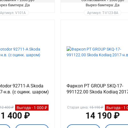
рез бампера: Да
Вырез бампера: Да
Артикул: V101A
Артикул: T-V123-BA
todor 92711-A Skoda
Фаркоп PT GROUP SKQ-17-
7-н.в. (с оцинк. шаром)
991122.00 Skoda Kodiaq 2017
Выгода - 1 000 ₽
Выгода - 1 
12 400 ₽
Старая цена:
15 190 ₽
1 400 ₽
14 190 ₽