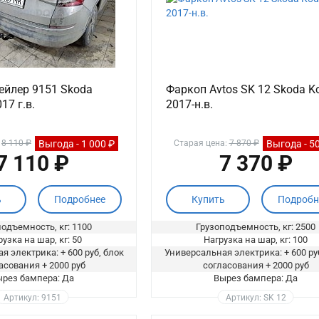
ейлер 9151 Skoda
Фаркоп Avtos SK 12 Skoda K
17 г.в.
2017-н.в.
Выгода - 1 000 ₽
Выгода - 5
:
8 110 ₽
Старая цена:
7 870 ₽
7 110 ₽
7 370 ₽
ь
Подробнее
Купить
Подробн
одъемность, кг: 1100
Грузоподъемность, кг: 2500
узка на шар, кг: 50
Нагрузка на шар, кг: 100
я электрика: + 600 руб, блок
Универсальная электрика: + 600 ру
асования + 2000 руб
согласования + 2000 руб
рез бампера: Да
Вырез бампера: Да
Артикул: 9151
Артикул: SK 12