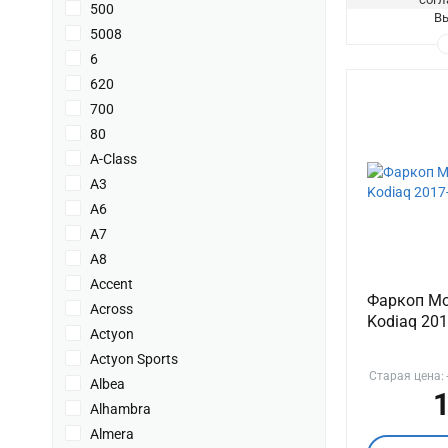
500
Вы
5008
6
620
700
80
A-Class
A3
A6
A7
A8
Accent
Фаркоп Mo
Across
Kodiaq 201
Actyon
Actyon Sports
Старая цена:
Albea
1
Alhambra
Almera