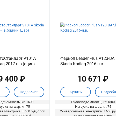
тоСтандарт V101A
Фаркоп Leader Plus V123-BA
aq 2017-н.в.(оцинк.
Skoda Kodiaq 2016-н.в.
9 400 ₽
10 671 ₽
ь
Подробнее
Купить
Подробн
одъемность, кг: 1500
Грузоподъемность, кг: 1300
узка на шар, кг: 75
Нагрузка на шар, кг: 75
я электрика: + 600 руб, блок
Универсальная электрика: + 600 ру
асования + 2000 руб
согласования + 2000 руб