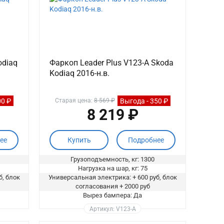
odiaq
Фаркоп Leader Plus V123-A Skoda
Kodiaq 2016-н.в.
00 ₽
Выгода - 350 ₽
Старая цена:
8 569 ₽
8 219 ₽
ее
Купить
Подробнее
Грузоподъемность, кг: 1300
Нагрузка на шар, кг: 75
б, блок
Универсальная электрика: + 600 руб, блок
согласования + 2000 руб
Вырез бампера: Да
Артикул: V123-A