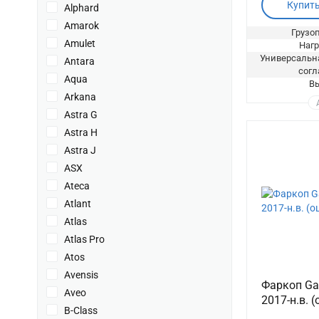
Купит
Alphard
Amarok
Грузоп
Amulet
Нагр
Универсальна
Antara
согл
Aqua
Вы
Arkana
Astra G
Astra H
Astra J
ASX
Ateca
Atlant
Atlas
Atlas Pro
Atos
Avensis
Фаркоп Ga
Aveo
2017-н.в. 
B-Class