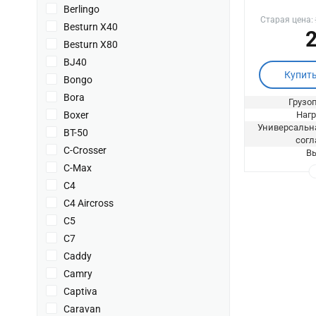
Berlingo
Старая цена:
Besturn X40
2
Besturn X80
BJ40
Купит
Bongo
Bora
Грузоп
Boxer
Нагр
Универсальна
BT-50
согл
C-Crosser
Вы
C-Max
C4
C4 Aircross
C5
C7
Caddy
Camry
Captiva
Caravan