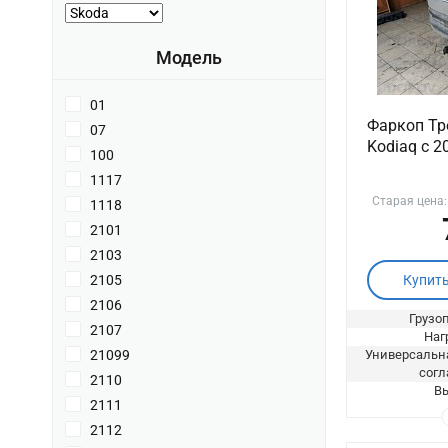
Модель
01
Фаркоп Тр
07
Kodiaq с 20
100
1117
Старая цена
1118
2101
2103
Купит
2105
2106
Грузоп
2107
Нагр
Универсальна
21099
согл
2110
Вы
2111
2112