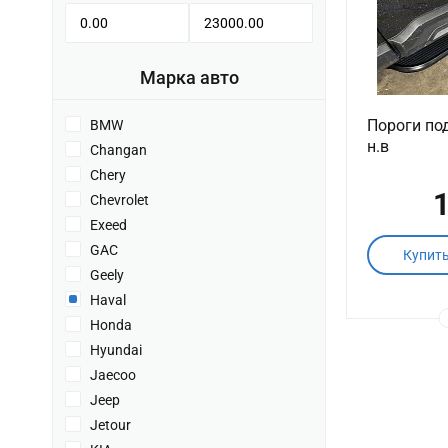
Марка авто
Пороги по
BMW
н.в
Changan
Chery
1
Chevrolet
Exeed
GAC
Купит
Geely
Haval
Honda
Hyundai
Jaecoo
Jeep
Jetour