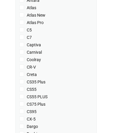
Antara
Atlas
Atlas New
Atlas Pro
C5
C7
Captiva
Carnival
Coolray
CR-V
Creta
CS35 Plus
CS55
CS55 PLUS
CS75 Plus
CS95
CX-5
Dargo