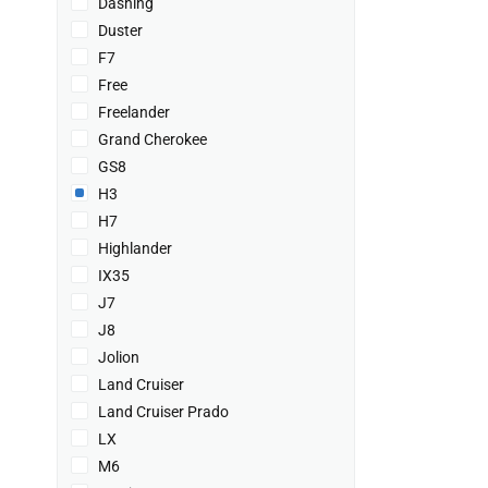
Dashing
Duster
F7
Free
Freelander
Grand Cherokee
GS8
H3
H7
Highlander
IX35
J7
J8
Jolion
Land Cruiser
Land Cruiser Prado
LX
M6