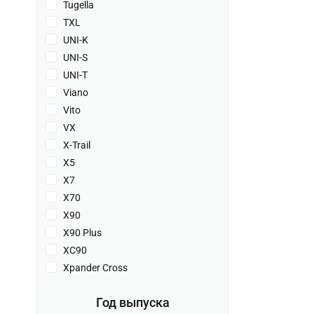
Tugella
TXL
UNI-K
UNI-S
UNI-T
Viano
Vito
VX
X-Trail
X5
X7
X70
X90
X90 Plus
XC90
Xpander Cross
Год выпуска