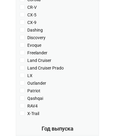
CR-V
CX-5
CX-9
Dashing
Discovery
Evoque
Freelander
Land Cruiser
Land Cruiser Prado
LX
Outlander
Patriot
Qashqai
RAV4
X-Trail
Год выпуска