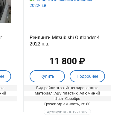
r
Рейлинги Mitsubishi Outlander 4
2022-н.в.
11 800 ₽
ее
Купить
Подробнее
ные
Вид рейлингов: Интегрированные
ний
Материал: ABS пластик, Алюминий
Цвет: Серебро
Грузоподъёмность, кг: 80
Артикул: RL-OUT22+SILV