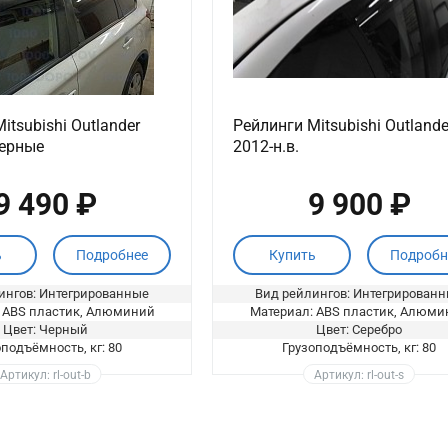
itsubishi Outlander
Рейлинги Mitsubishi Outlande
черные
2012-н.в.
9 490 ₽
9 900 ₽
ь
Подробнее
Купить
Подробн
ингов: Интегрированные
Вид рейлингов: Интегрирован
 ABS пластик, Алюминий
Материал: ABS пластик, Алюми
Цвет: Черный
Цвет: Серебро
оподъёмность, кг: 80
Грузоподъёмность, кг: 80
Артикул: rl-out-b
Артикул: rl-out-s