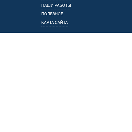
НАШИ РАБОТЫ
ПОЛЕЗНОЕ
КАРТА САЙТА
КАТАЛОГ
БАГАЖНИКИ
ПОДЛОКОТНИКИ
ПРИЦЕПЫ
РЕЙЛИНГИ
ФАРКОПЫ
ПУНКТЫ ВЫДАЧИ
• УЛ. ПОРЕЧНАЯ, 13, К.1, ОФ. 1