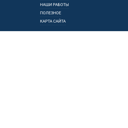
НАШИ РАБОТЫ
ПОЛЕЗНОЕ
КАРТА САЙТА
КАТАЛОГ
БАГАЖНИКИ
ПОДЛОКОТНИКИ
ПРИЦЕПЫ
РЕЙЛИНГИ
ФАРКОПЫ
ПУНКТЫ ВЫДАЧИ
• УЛ. ПОРЕЧНАЯ, 13, К.1, ОФ. 1