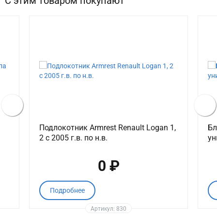
С этим товаром покупают
Подлокотник Armrest Renault Logan 1,
Бл
2 с 2005 г.в. по н.в.
ун
0 ₽
Подробнее
Артикул: 830