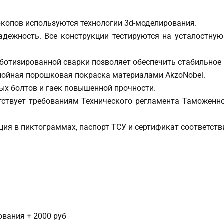
ркопов используются технологии 3d-моделирования.
надежность. Все конструкции тестируются на усталостну
оботизированной сварки позволяет обеспечить стабильное
слойная порошковая покраска материалами AkzoNobel.
ых болтов и гаек повышенной прочности.
етствует требованиям Технического регламента Таможенн
ия в пиктограммах, паспорт ТСУ и сертификат соответств
сования + 2000 руб