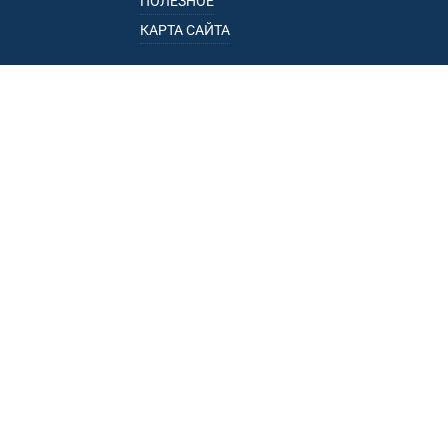
ПОЛЕЗНОЕ
КАРТА САЙТА
КАТАЛОГ
БАГАЖНИКИ
ПОДЛОКОТНИКИ
ПРИЦЕПЫ
РЕЙЛИНГИ
ФАРКОПЫ
ПУНКТЫ ВЫДАЧИ
• УЛ. ПОРЕЧНАЯ, 13, К.1, ОФ. 1
• ПР-Д ЭЛЕКТРОЛИТНЫЙ, 16, КОРП. 2
• УЛ. ПЕТРОЗАВОДСКАЯ, 11А