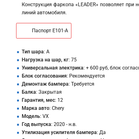
Конструкция фаркопа «LEADER» позволяет при н
линий автомобиля.
Паспорт E101-A
Тип шара
: A
Нагрузка на шар, кг
: 75
Универсальная электрика
: + 600 руб, блок согла
Блок согласования
: Рекомендуется
Демонтаж бампера
: Требуется
Балка
: Закрытая
Гарантия, мес
: 12
Марка авто
: Chery
Модель
: VX
Год выпуска
: 2020 - н.в.
Утилизация усилителя бампера
: Да