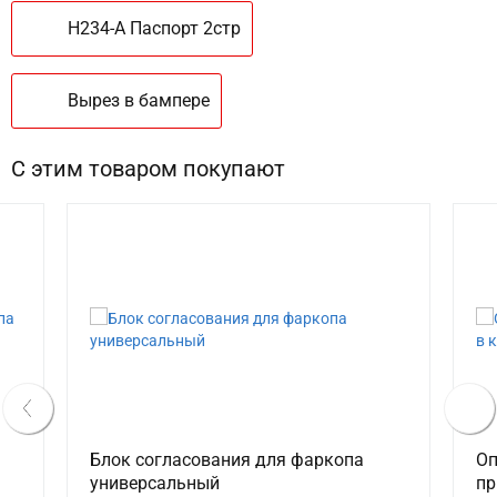
H234-A Паспорт 2стр
Вырез в бампере
С этим товаром покупают
Блок согласования для фаркопа
Оп
универсальный
пр