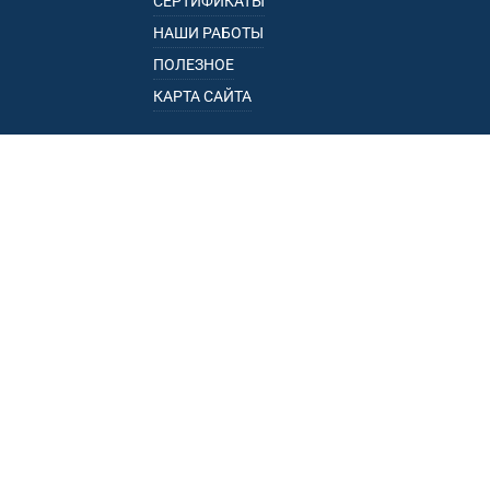
СЕРТИФИКАТЫ
НАШИ РАБОТЫ
ПОЛЕЗНОЕ
КАРТА САЙТА
КАТАЛОГ
БАГАЖНИКИ
ПОДЛОКОТНИКИ
ПРИЦЕПЫ
РЕЙЛИНГИ
ФАРКОПЫ
ПУНКТЫ ВЫДАЧИ