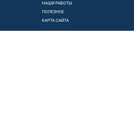
НАШИ РАБОТЫ
ПОЛЕЗНОЕ
КАРТА САЙТА
КАТАЛОГ
БАГАЖНИКИ
ПОДЛОКОТНИКИ
ПРИЦЕПЫ
РЕЙЛИНГИ
ФАРКОПЫ
ПУНКТЫ ВЫДАЧИ
• УЛ. ПОРЕЧНАЯ, 13, К.1, ОФ. 1