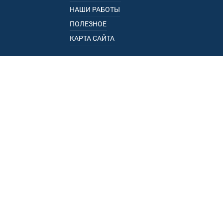
НАШИ РАБОТЫ
ПОЛЕЗНОЕ
КАРТА САЙТА
КАТАЛОГ
БАГАЖНИКИ
ПОДЛОКОТНИКИ
ПРИЦЕПЫ
РЕЙЛИНГИ
ФАРКОПЫ
ПУНКТЫ ВЫДАЧИ
• УЛ. ПОРЕЧНАЯ, 13, К.1, ОФ. 1