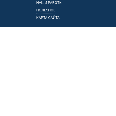
НАШИ РАБОТЫ
ПОЛЕЗНОЕ
КАРТА САЙТА
КАТАЛОГ
БАГАЖНИКИ
ПОДЛОКОТНИКИ
ПРИЦЕПЫ
РЕЙЛИНГИ
ФАРКОПЫ
ПУНКТЫ ВЫДАЧИ
• УЛ. ПОРЕЧНАЯ, 13, К.1, ОФ. 1