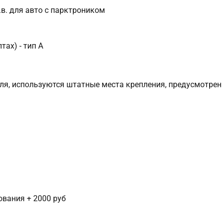
г.в. для авто с парктроником
ах) - тип А
иля, используются штатные места крепления, предусмотрен
сования + 2000 руб