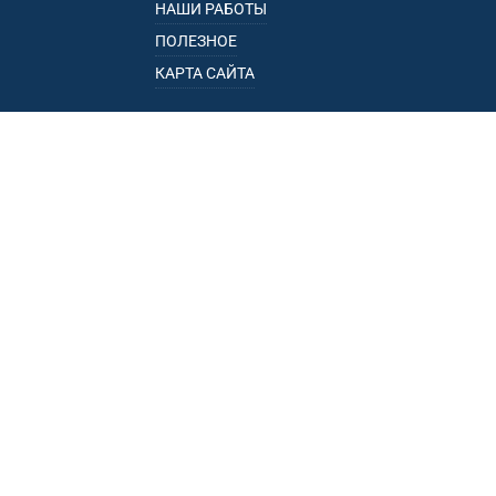
НАШИ РАБОТЫ
ПОЛЕЗНОЕ
КАРТА САЙТА
КАТАЛОГ
БАГАЖНИКИ
ПОДЛОКОТНИКИ
ПРИЦЕПЫ
РЕЙЛИНГИ
ФАРКОПЫ
ПУНКТЫ ВЫДАЧИ
• УЛ. ПОРЕЧНАЯ, 13, К.1, ОФ. 1