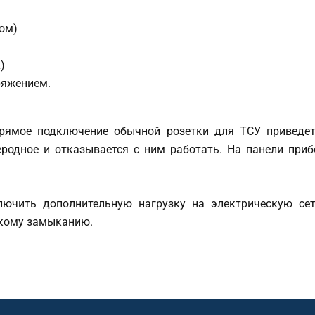
ром)
L)
ряжением.
рямое подключение обычной розетки для ТСУ приведе
родное и отказывается с ним работать. На панели при
лючить дополнительную нагрузку на электрическую сет
ткому замыканию.