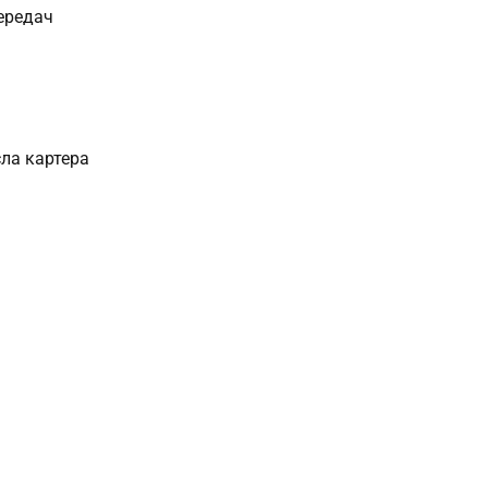
ередач
сла картера