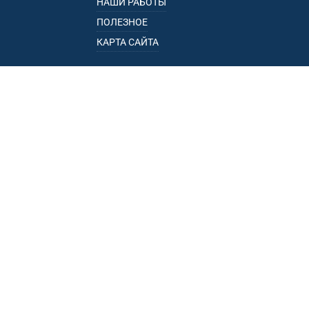
НАШИ РАБОТЫ
ПОЛЕЗНОЕ
КАРТА САЙТА
КАТАЛОГ
БАГАЖНИКИ
ПОДЛОКОТНИКИ
ПРИЦЕПЫ
РЕЙЛИНГИ
ФАРКОПЫ
ПУНКТЫ ВЫДАЧИ
• УЛ. ПОРЕЧНАЯ, 13, К.1, ОФ. 1