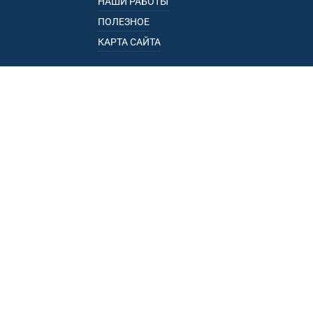
НАШИ РАБОТЫ
ПОЛЕЗНОЕ
КАРТА САЙТА
КАТАЛОГ
БАГАЖНИКИ
ПОДЛОКОТНИКИ
ПРИЦЕПЫ
РЕЙЛИНГИ
ФАРКОПЫ
ПУНКТЫ ВЫДАЧИ
• УЛ. ПОРЕЧНАЯ, 13, К.1, ОФ. 1
• ПР-Д ЭЛЕКТРОЛИТНЫЙ, 16, КОРП. 2