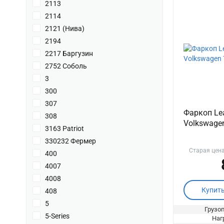
2113
2114
2121 (Нива)
2194
2217 Баргузин
2752 Соболь
3
300
307
Фаркоп Lea
308
Volkswagen
3163 Patriot
330232 Фермер
Старая цен
400
4007
4008
Купит
408
5
Грузоп
5-Series
Нагр