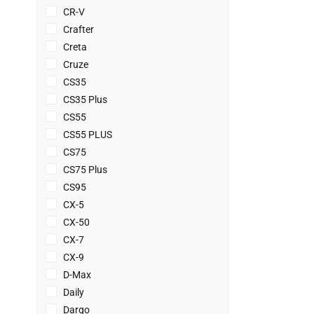
CR-V
Crafter
Creta
Cruze
CS35
CS35 Plus
CS55
CS55 PLUS
CS75
CS75 Plus
CS95
CX-5
CX-50
CX-7
CX-9
D-Max
Daily
Dargo