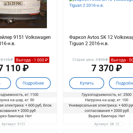
ейлер 9151 Volkswagen
Фаркоп Avtos SK 12 Volkswa
016-н.в.
Tiguan 2 2016-н.в.
Выгода - 1 000 ₽
Выгода - 5
:
8 110 ₽
Старая цена:
7 870 ₽
7 110 ₽
7 370 ₽
ь
Подробнее
Купить
Подробн
одъемность, кг: 1100
Грузоподъемность, кг: 2500
узка на шар, кг: 50
Нагрузка на шар, кг: 100
я электрика: + 600 руб, блок
Универсальная электрика: + 600 ру
асования + 2000 руб
согласования + 2000 руб
рез бампера: Нет
Вырез бампера: Нет
Артикул: 9151
Артикул: SK 12