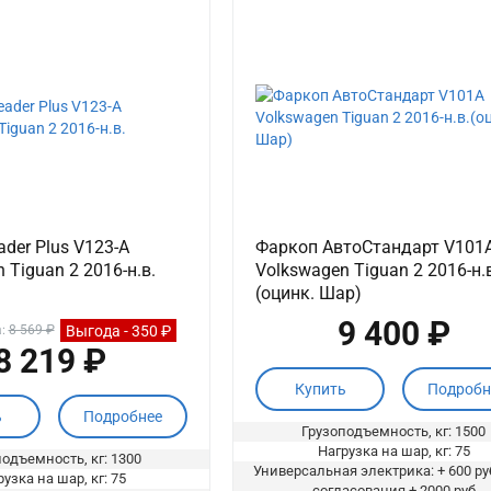
der Plus V123-A
Фаркоп АвтоСтандарт V101
 Tiguan 2 2016-н.в.
Volkswagen Tiguan 2 2016-н.
(оцинк. Шар)
9 400 ₽
Выгода - 350 ₽
а:
8 569 ₽
8 219 ₽
Купить
Подробн
ь
Подробнее
Грузоподъемность, кг: 1500
Нагрузка на шар, кг: 75
одъемность, кг: 1300
Универсальная электрика: + 600 ру
узка на шар, кг: 75
согласования + 2000 руб