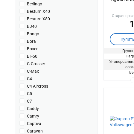
Berlingo
Besturn X40
Старая цена
Besturn X80
1
BJ40
Bongo
Купит
Bora
Boxer
Грузоп
BT-50
Нагр
Универсальна
C-Crosser
согл
C-Max
Вы
C4
C4 Aircross
C5
C7
Caddy
Camry
Captiva
Caravan