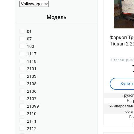
Модель
01
Фаркоп Тр
07
Tiguan 2 2
100
1117
Старая цена
1118
2101
2103
Купит
2105
2106
Грузоп
2107
Нагр
Универсальна
21099
согл
2110
Вы
2111
2112