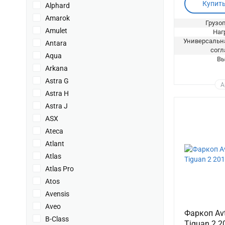
Купит
Alphard
Amarok
Грузоп
Amulet
Нагр
Универсальна
Antara
согл
Aqua
Вы
Arkana
Astra G
А
Astra H
Astra J
ASX
Ateca
Atlant
Atlas
Atlas Pro
Atos
Avensis
Aveo
Фаркоп Av
B-Class
Tiguan 2 2