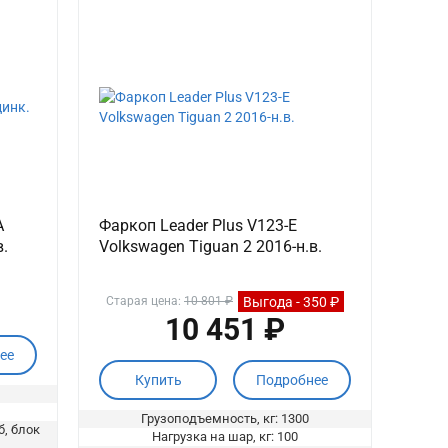
A
Фаркоп Leader Plus V123-E
в.
Volkswagen Tiguan 2 2016-н.в.
Выгода - 350 ₽
Старая цена:
10 801 ₽
10 451 ₽
ее
Купить
Подробнее
Грузоподъемность, кг: 1300
б, блок
Нагрузка на шар, кг: 100