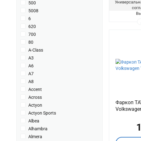
Универсальна
500
согл
5008
Вы
6
620
700
80
A-Class
A3
A6
A7
A8
Accent
Across
Фаркоп TA
Actyon
Volkswagen
Actyon Sports
Albea
1
Alhambra
Almera