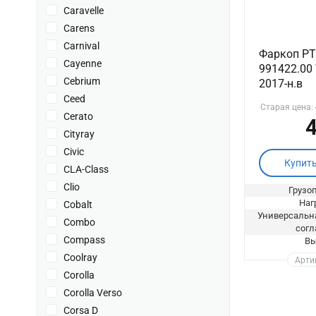
Caravelle
Carens
Carnival
Фаркоп PT 
Cayenne
991422.00 
Cebrium
2017-н.в
Ceed
Старая цена:
Cerato
4
Cityray
Civic
Купит
CLA-Class
Clio
Грузоп
Нагр
Cobalt
Универсальна
Combo
согл
Compass
Вы
Coolray
Артик
Corolla
Corolla Verso
Corsa D