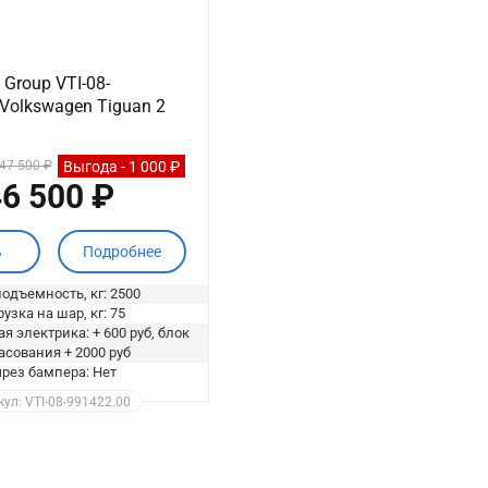
Group VTI-08-
Volkswagen Tiguan 2
Выгода - 1 000 ₽
47 500 ₽
6 500 ₽
ь
Подробнее
одъемность, кг: 2500
узка на шар, кг: 75
я электрика: + 600 руб, блок
асования + 2000 руб
рез бампера: Нет
ул: VTI-08-991422.00